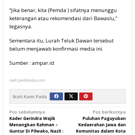
“Jika benar, kita (Pemda ) sifatnya menunggu
keterangan atau rekomendasi dari Bawaslu,”
tegasnya.
Sementara itu, Lurah Teluk Dawan tersebut
belum menjawab konfirmasi media ini.
Sumber : ampar.id
oleh
Jambikata.com
Ikuti Kami Pada
Navigasi
Pos sebelumnya
Pos berikutnya
Kader Gerindra Wajib
Puluhan Paguyuban
pos
Menangkan Rahman –
Kedaerahan Jawa dan
Guntur Di Pilwako, Nazli :
Komunitas dalam Kota