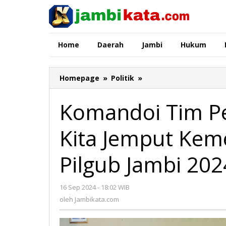
Lewati
ke
konten
Home
Daerah
Jambi
Hukum
Homepage
»
Politik
»
Komandoi
Tim
Pemenangan,
Komandoi Tim P
HBA:
Mari
Kita Jemput Kem
Kita
Jemput
Kemenangan
Pilgub Jambi 202
Haris-
Sani
di
16 Sep 2024 - 18:02 WIB
oleh
Pilgub
Jambikata.com
oleh
Jambikata.com
Jambi
2024