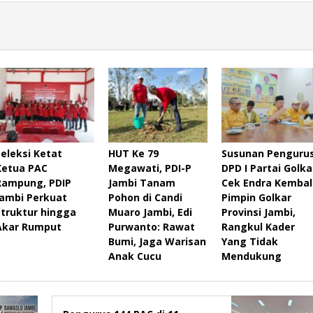
Seleksi Ketat
HUT Ke 79
Susunan Penguru
Ketua PAC
Megawati, PDI-P
DPD I Partai Golka
Rampung, PDIP
Jambi Tanam
Cek Endra Kembal
Jambi Perkuat
Pohon di Candi
Pimpin Golkar
Struktur hingga
Muaro Jambi, Edi
Provinsi Jambi,
Akar Rumput
Purwanto: Rawat
Rangkul Kader
Bumi, Jaga Warisan
Yang Tidak
Anak Cucu
Mendukung