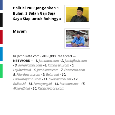
Politisi PKB: Jangankan 1
Bulan, 3 Bulan Gaji Saja
Saya Siap untuk Rohingya
Mayam
© Jambikata.com - All Rights Reserved
---
NETWORK ---
1.
Jambiwin.com
- 2.
Jambiflash.com
- 3.
Koranjambi.com
- 4.
Jambiseru.com
- 5.
Lajuberita.id
- 6.
Jambikata.com
- 7.
Esamesta.com
-
8.
Pilardaerah.com
- 9.
Betara.id
- 10.
Pariwarajambi.com
- 11.
Swarajambi.net
- 12.
Bulian.id
- 13.
Pemayung.id
- 14.
Portalone.net
- 15.
Aksara24.id
- 16.
Kerinciexpose.com