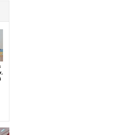
s
r,
i