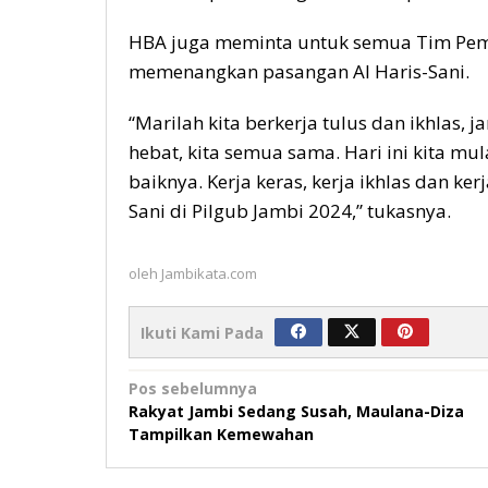
HBA juga meminta untuk semua Tim Pem
memenangkan pasangan Al Haris-Sani.
“Marilah kita berkerja tulus dan ikhlas,
hebat, kita semua sama. Hari ini kita m
baiknya. Kerja keras, kerja ikhlas dan k
Sani di Pilgub Jambi 2024,” tukasnya.
oleh
Jambikata.com
Ikuti Kami Pada
Navigasi
Pos sebelumnya
Rakyat Jambi Sedang Susah, Maulana-Diza
pos
Tampilkan Kemewahan