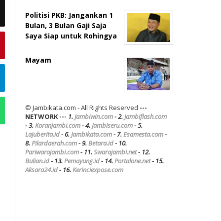
Politisi PKB: Jangankan 1
Bulan, 3 Bulan Gaji Saja
Saya Siap untuk Rohingya
Mayam
© Jambikata.com - All Rights Reserved
---
NETWORK ---
1.
Jambiwin.com
- 2.
Jambiflash.com
- 3.
Koranjambi.com
- 4.
Jambiseru.com
- 5.
Lajuberita.id
- 6.
Jambikata.com
- 7.
Esamesta.com
-
8.
Pilardaerah.com
- 9.
Betara.id
- 10.
Pariwarajambi.com
- 11.
Swarajambi.net
- 12.
Bulian.id
- 13.
Pemayung.id
- 14.
Portalone.net
- 15.
Aksara24.id
- 16.
Kerinciexpose.com