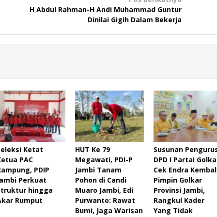
H Abdul Rahman-H Andi Muhammad Guntur
Dinilai Gigih Dalam Bekerja
Seleksi Ketat
HUT Ke 79
Susunan Penguru
Ketua PAC
Megawati, PDI-P
DPD I Partai Golka
Rampung, PDIP
Jambi Tanam
Cek Endra Kembal
Jambi Perkuat
Pohon di Candi
Pimpin Golkar
Struktur hingga
Muaro Jambi, Edi
Provinsi Jambi,
Akar Rumput
Purwanto: Rawat
Rangkul Kader
Bumi, Jaga Warisan
Yang Tidak