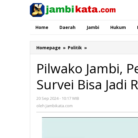
Lewati
ke
konten
Home
Daerah
Jambi
Hukum
Homepage
»
Politik
»
Pilwako
Jambi,
Pengamat
Pilwako Jambi, 
:
Tak
Survei Bisa Jadi 
Semua
Survei
Bisa
20 Sep 2024 - 10:17 WIB
oleh
Jadi
Jambikata.com
oleh
Jambikata.com
Rujukan