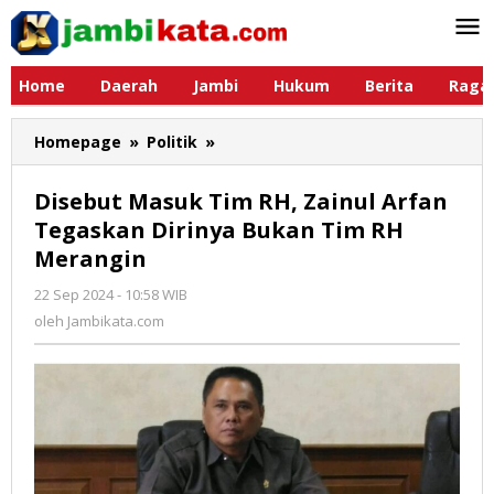
Lewati
ke
konten
Home
Daerah
Jambi
Hukum
Berita
Raga
Homepage
»
Politik
»
Disebut
Masuk
Tim
Disebut Masuk Tim RH, Zainul Arfan
RH,
Tegaskan Dirinya Bukan Tim RH
Zainul
Merangin
Arfan
Tegaskan
22 Sep 2024 - 10:58 WIB
oleh
Dirinya
Jambikata.com
oleh
Jambikata.com
Bukan
Tim
RH
Merangin