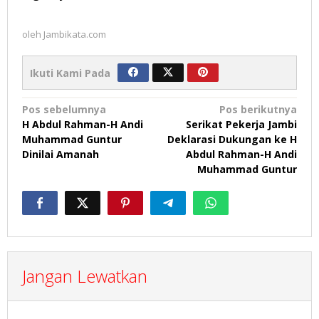
oleh
Jambikata.com
Ikuti Kami Pada
Navigasi
Pos sebelumnya
Pos berikutnya
H Abdul Rahman-H Andi
Serikat Pekerja Jambi
pos
Muhammad Guntur
Deklarasi Dukungan ke H
Dinilai Amanah
Abdul Rahman-H Andi
Muhammad Guntur
Jangan Lewatkan