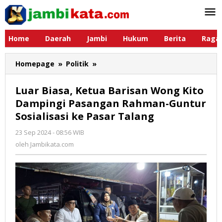
Lewati
ke
konten
Home
Daerah
Jambi
Hukum
Berita
Raga
Homepage
»
Politik
»
Luar
Biasa,
Ketua
Luar Biasa, Ketua Barisan Wong Kito
Barisan
Dampingi Pasangan Rahman-Guntur
Wong
Sosialisasi ke Pasar Talang
Kito
Dampingi
23 Sep 2024 - 08:56 WIB
oleh
Pasangan
Jambikata.com
oleh
Jambikata.com
Rahman-
Guntur
Sosialisasi
ke
Pasar
Talang