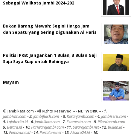
Sebagai Walikota Jambi 2024-202
Bukan Barang Mewah: Segini Harga Jam
dan Sepatu yang Sering Digunakan Al Haris
Politisi PKB: Jangankan 1 Bulan, 3 Bulan Gaji
Saja Saya Siap untuk Rohingya
Mayam
© Jambikata.com - All Rights Reserved
--- NETWORK ---
1.
Jambiwin.com
- 2.
Jambiflash.com
- 3.
Koranjambi.com
- 4.
Jambiseru.com
-
5.
Lajuberita.id
- 6.
Jambikata.com
- 7.
Esamesta.com
- 8.
Pilardaerah.com
-
9.
Betara.id
- 10.
Pariwarajambi.com
- 11.
Swarajambi.net
- 12.
Bulian.id
-
13.
Pemayung.id
- 14.
Portalone.net
- 15.
Aksara24.id
- 16.