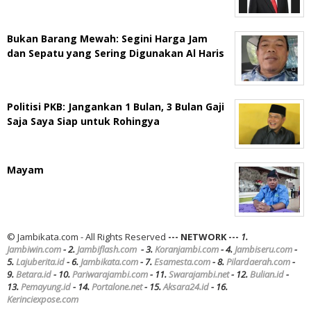
Bukan Barang Mewah: Segini Harga Jam
dan Sepatu yang Sering Digunakan Al Haris
Politisi PKB: Jangankan 1 Bulan, 3 Bulan Gaji
Saja Saya Siap untuk Rohingya
Mayam
© Jambikata.com - All Rights Reserved
--- NETWORK ---
1.
Jambiwin.com
- 2.
Jambiflash.com
- 3.
Koranjambi.com
- 4.
Jambiseru.com
-
5.
Lajuberita.id
- 6.
Jambikata.com
- 7.
Esamesta.com
- 8.
Pilardaerah.com
-
9.
Betara.id
- 10.
Pariwarajambi.com
- 11.
Swarajambi.net
- 12.
Bulian.id
-
13.
Pemayung.id
- 14.
Portalone.net
- 15.
Aksara24.id
- 16.
Kerinciexpose.com