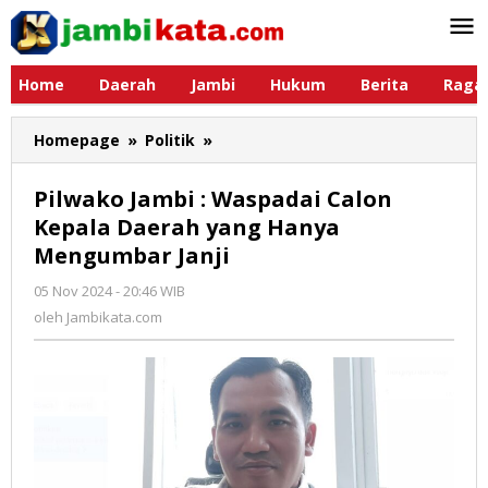
Lewati
ke
konten
Home
Daerah
Jambi
Hukum
Berita
Raga
Homepage
»
Politik
»
Pilwako
Jambi
:
Pilwako Jambi : Waspadai Calon
Waspadai
Kepala Daerah yang Hanya
Calon
Mengumbar Janji
Kepala
Daerah
05 Nov 2024 - 20:46 WIB
oleh
yang
Jambikata.com
oleh
Jambikata.com
Hanya
Mengumbar
Janji