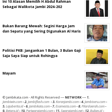
Ini 10 Alasan Memilih H Abdul Rahman
Sebagai Walikota Jambi 2024-202
Bukan Barang Mewah: Segini Harga Jam
dan Sepatu yang Sering Digunakan Al Haris
Politisi PKB: Jangankan 1 Bulan, 3 Bulan Gaji
Saja Saya Siap untuk Rohingya
Mayam
© Jambikata.com - All Rights Reserved
--- NETWORK ---
1.
Jambiwin.com
- 2.
Jambiflash.com
- 3.
Koranjambi.com
- 4.
Jambiseru.com
-
5.
Lajuberita.id
- 6.
Jambikata.com
- 7.
Esamesta.com
- 8.
Pilardaerah.com
-
9.
Betara.id
- 10.
Pariwarajambi.com
- 11.
Swarajambi.net
- 12.
Bulian.id
-