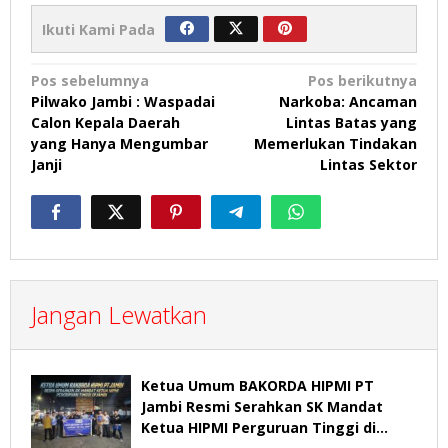
Ikuti Kami Pada
Navigasi
Pos sebelumnya
Pos berikutnya
Pilwako Jambi : Waspadai
Narkoba: Ancaman
pos
Calon Kepala Daerah
Lintas Batas yang
yang Hanya Mengumbar
Memerlukan Tindakan
Janji
Lintas Sektor
Jangan Lewatkan
Ketua Umum BAKORDA HIPMI PT
Jambi Resmi Serahkan SK Mandat
Ketua HIPMI Perguruan Tinggi di