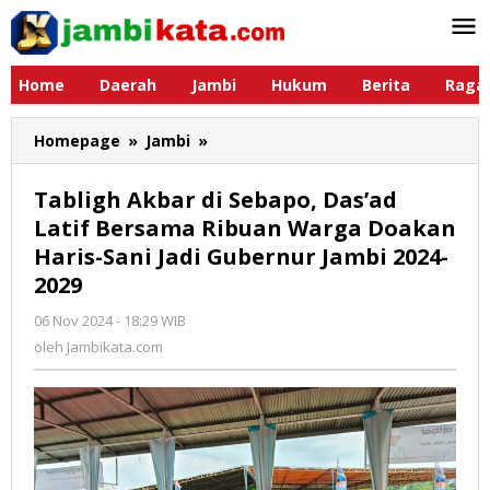
Lewati
ke
konten
Home
Daerah
Jambi
Hukum
Berita
Raga
Homepage
»
Jambi
»
Tabligh
Akbar
di
Tabligh Akbar di Sebapo, Das’ad
Sebapo,
Latif Bersama Ribuan Warga Doakan
Das'ad
Haris-Sani Jadi Gubernur Jambi 2024-
Latif
Bersama
2029
Ribuan
06 Nov 2024 - 18:29 WIB
oleh
Warga
Jambikata.com
oleh
Jambikata.com
Doakan
Haris-
Sani
Jadi
Gubernur
Jambi
2024-