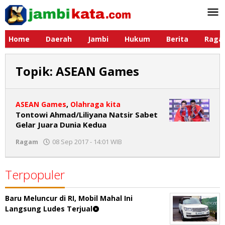
Lewati
ke
konten
Home
Daerah
Jambi
Hukum
Berita
Raga
Topik:
ASEAN Games
ASEAN Games
,
Olahraga kita
Tontowi Ahmad/Liliyana Natsir Sabet
Gelar Juara Dunia Kedua
Ragam
08 Sep 2017 - 14:01 WIB
oleh
Jambikata.com
Terpopuler
Baru Meluncur di RI, Mobil Mahal Ini
Langsung Ludes Terjual