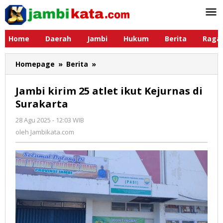
Lewati
ke
konten
Home
Daerah
Jambi
Hukum
Berita
Raga
Homepage
»
Berita
»
Jambi
kirim
25
Jambi kirim 25 atlet ikut Kejurnas di
atlet
Surakarta
ikut
Kejurnas
28 Agu 2025 - 12:03 WIB
oleh
di
Jambikata.com
oleh
Jambikata.com
Surakarta