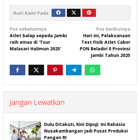
Ikuti Kami Pada
Navigasi
Pos sebelumnya
Pos berikutnya
Atlet balap sepeda Jambi
Hari ini, Pelaksanaan
pos
raih emas di ‘Tour
Test Fisik Atlet Cabor
Malasari Halimun 2025’
PON Beladiri II Provinsi
Jambi Tahun 2025
Jangan Lewatkan
Dulu Ditakuti, Kini Dipuji: Ini Rahasia
Nusakambangan Jadi Pusat Produksi
Pangan RI