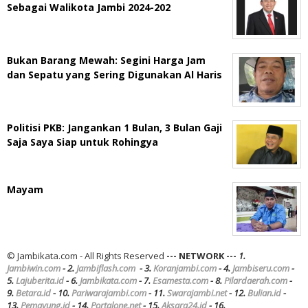
Sebagai Walikota Jambi 2024-202
Bukan Barang Mewah: Segini Harga Jam
dan Sepatu yang Sering Digunakan Al Haris
Politisi PKB: Jangankan 1 Bulan, 3 Bulan Gaji
Saja Saya Siap untuk Rohingya
Mayam
© Jambikata.com - All Rights Reserved
--- NETWORK ---
1.
Jambiwin.com
- 2.
Jambiflash.com
- 3.
Koranjambi.com
- 4.
Jambiseru.com
-
5.
Lajuberita.id
- 6.
Jambikata.com
- 7.
Esamesta.com
- 8.
Pilardaerah.com
-
9.
Betara.id
- 10.
Pariwarajambi.com
- 11.
Swarajambi.net
- 12.
Bulian.id
-
13.
Pemayung.id
- 14.
Portalone.net
- 15.
Aksara24.id
- 16.