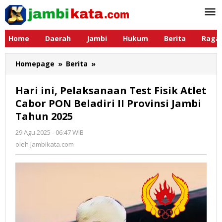
Lewati
ke
konten
Home
Daerah
Jambi
Hukum
Berita
Raga
Homepage
»
Berita
»
Hari
ini,
Pelaksanaan
Hari ini, Pelaksanaan Test Fisik Atlet
Test
Cabor PON Beladiri II Provinsi Jambi
Fisik
Tahun 2025
Atlet
Cabor
29 Agu 2025 - 06:47 WIB
oleh
PON
Jambikata.com
oleh
Jambikata.com
Beladiri
II
Provinsi
Jambi
Tahun
2025