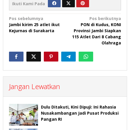
Ikuti Kami Pada
Navigasi
Pos sebelumnya
Pos berikutnya
Jambi kirim 25 atlet ikut
PON di Kudus, KONI
pos
Kejurnas di Surakarta
Provinsi Jambi Siapkan
115 Atlet Dari 8 Cabang
Olahraga
Jangan Lewatkan
Dulu Ditakuti, Kini Dipuji: Ini Rahasia
Nusakambangan Jadi Pusat Produksi
Pangan RI