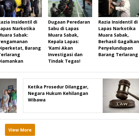
azia Insidentil di
Dugaan Peredaran
Razia Insidentil di
Lapas Narkotika
Sabu di Lapas
Lapas Narkotika
Muara Sabak:
Muara Sabak,
Muara Sabak,
Pengamanan
Kepala Lapas:
Berhasil Gagalkan
Diperketat, Barang
‘Kami Akan
Penyelundupan
Terlarang
Investigasi dan
Barang Terlarang
Diamankan
Tindak Tegas!
Ketika Prosedur Dilanggar,
Negara Hukum Kehilangan
Wibawa
View More