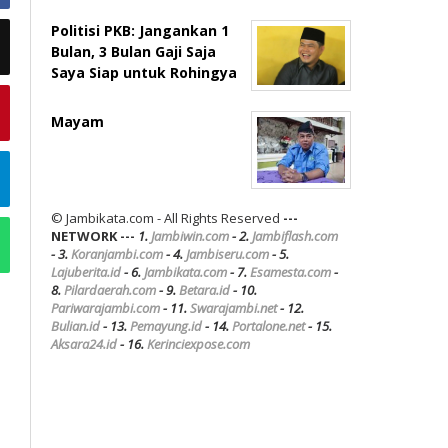
Politisi PKB: Jangankan 1
Bulan, 3 Bulan Gaji Saja
Saya Siap untuk Rohingya
Mayam
© Jambikata.com - All Rights Reserved
---
NETWORK ---
1.
Jambiwin.com
- 2.
Jambiflash.com
- 3.
Koranjambi.com
- 4.
Jambiseru.com
- 5.
Lajuberita.id
- 6.
Jambikata.com
- 7.
Esamesta.com
-
8.
Pilardaerah.com
- 9.
Betara.id
- 10.
Pariwarajambi.com
- 11.
Swarajambi.net
- 12.
Bulian.id
- 13.
Pemayung.id
- 14.
Portalone.net
- 15.
Aksara24.id
- 16.
Kerinciexpose.com