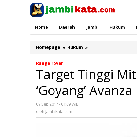
Lewati
ke
konten
Home
Daerah
Jambi
Hukum
Homepage
»
Hukum
»
Target
Tinggi
Mitsubishi
Range rover
Expander
Target Tinggi Mi
'Goyang'
Avanza
‘Goyang’ Avanza
09 Sep 2017 - 01:09 WIB
oleh
Jambikata.com
oleh
Jambikata.com