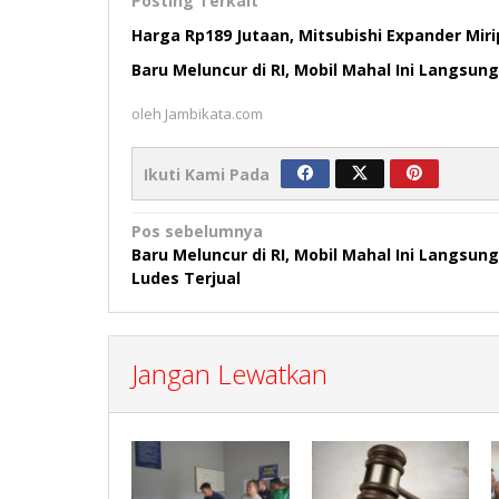
Posting Terkait
Harga Rp189 Jutaan, Mitsubishi Expander Miri
Baru Meluncur di RI, Mobil Mahal Ini Langsung
oleh
Jambikata.com
Ikuti Kami Pada
Navigasi
Pos sebelumnya
Baru Meluncur di RI, Mobil Mahal Ini Langsung
pos
Ludes Terjual
Jangan Lewatkan