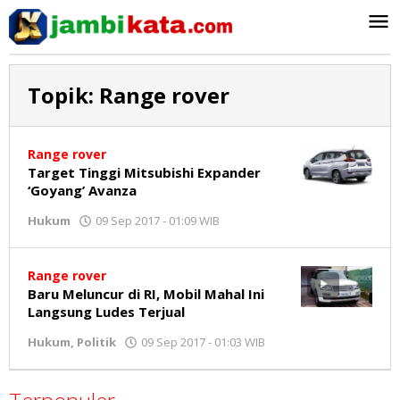
Lewati
ke
konten
Topik:
Range rover
Range rover
Target Tinggi Mitsubishi Expander
‘Goyang’ Avanza
Hukum
09 Sep 2017 - 01:09 WIB
oleh
Jambikata.com
Range rover
Baru Meluncur di RI, Mobil Mahal Ini
Langsung Ludes Terjual
Hukum
,
Politik
09 Sep 2017 - 01:03 WIB
oleh
Jambikata.com