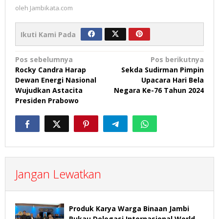
oleh
Jambikata.com
Ikuti Kami Pada
Navigasi
Pos sebelumnya
Pos berikutnya
Rocky Candra Harap
Sekda Sudirman Pimpin
pos
Dewan Energi Nasional
Upacara Hari Bela
Wujudkan Astacita
Negara Ke-76 Tahun 2024
Presiden Prabowo
Jangan Lewatkan
Produk Karya Warga Binaan Jambi
Pukau Delegasi Internasional World