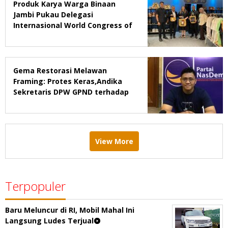
Produk Karya Warga Binaan
Jambi Pukau Delegasi
Internasional World Congress of
Probation & Parole Ke-7 Tahun
2026
Gema Restorasi Melawan
Framing: Protes Keras,Andika
Sekretaris DPW GPND terhadap
Majalah Tempo
View More
Terpopuler
Baru Meluncur di RI, Mobil Mahal Ini
Langsung Ludes Terjual