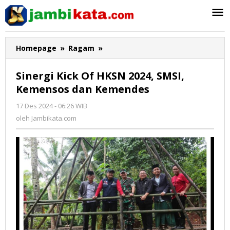
Lewati
ke
konten
Homepage
»
Ragam
»
Sinergi
Kick
Of
Sinergi Kick Of HKSN 2024, SMSI,
HKSN
Kemensos dan Kemendes
2024,
SMSI,
17 Des 2024 - 06:26 WIB
oleh
Kemensos
Jambikata.com
oleh
Jambikata.com
dan
Kemendes