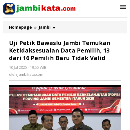
Lewati
ke
konten
Homepage
»
Jambi
»
Uji
Petik
Bawaslu
Uji Petik Bawaslu Jambi Temukan
Jambi
Ketidaksesuaian Data Pemilih, 13
Temukan
dari 16 Pemilih Baru Tidak Valid
Ketidaksesuaian
Data
10 Jul 2025 - 19:55 WIB
oleh
Pemilih,
Jambikata.com
oleh
Jambikata.com
13
dari
16
Pemilih
Baru
Tidak
Valid