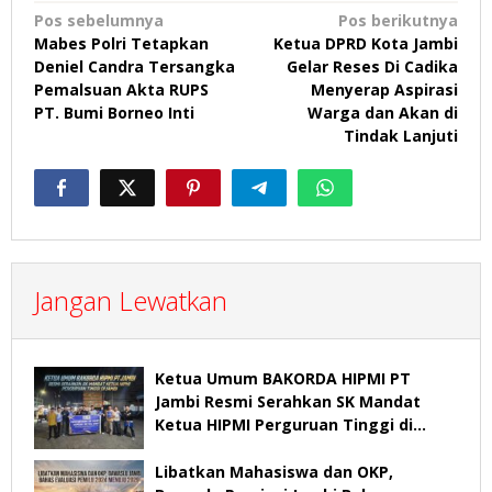
Navigasi
Pos sebelumnya
Pos berikutnya
Mabes Polri Tetapkan
Ketua DPRD Kota Jambi
pos
Deniel Candra Tersangka
Gelar Reses Di Cadika
Pemalsuan Akta RUPS
Menyerap Aspirasi
PT. Bumi Borneo Inti
Warga dan Akan di
Tindak Lanjuti
Jangan Lewatkan
Ketua Umum BAKORDA HIPMI PT
Jambi Resmi Serahkan SK Mandat
Ketua HIPMI Perguruan Tinggi di
Jambi
Libatkan Mahasiswa dan OKP,