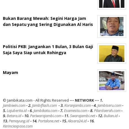
Bukan Barang Mewah: Segini Harga Jam
dan Sepatu yang Sering Digunakan Al Haris
Politisi PKB: Jangankan 1 Bulan, 3 Bulan Gaji
Saja Saya Siap untuk Rohingya
Mayam
© Jambikata.com - All Rights Reserved
--- NETWORK ---
1.
Jambiwin.com
- 2.
Jambiflash.com
- 3.
Koranjambi.com
- 4.
Jambiseru.com
-
5.
Lajuberita.id
- 6.
Jambikata.com
- 7.
Esamesta.com
- 8.
Pilardaerah.com
-
9.
Betara.id
- 10.
Pariwarajambi.com
- 11.
Swarajambi.net
- 12.
Bulian.id
-
13.
Pemayung.id
- 14.
Portalone.net
- 15.
Aksara24.id
- 16.
Kerinciexpose.com