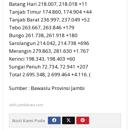
Batang Hari 218.007, 218.018 +11
Tanjab Timur 174.860, 174.904 +44
Tanjab Barat 236.997, 237.049 +52
Tebo 263.667, 263.846 +179
Bungo 261.738, 261.918 +180
Sarolangun 214.042, 214.738 +696
Merangin 279.863, 281.630 +1.767
Kerinci 198.343, 198.403 +60
Sungai Penuh 72.734, 72.941 +207
Total 2.695.348, 2.699.464 +4.116. (
Sumber : Bawaslu Provinsi Jambi
oleh
Jambikata.com
Ikuti Kami Pada