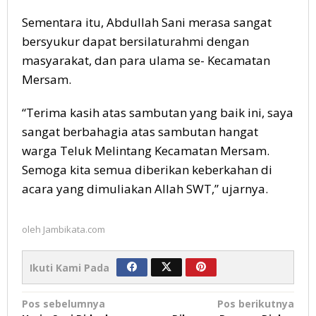
Sementara itu, Abdullah Sani merasa sangat
bersyukur dapat bersilaturahmi dengan
masyarakat, dan para ulama se- Kecamatan
Mersam.
“Terima kasih atas sambutan yang baik ini, saya
sangat berbahagia atas sambutan hangat
warga Teluk Melintang Kecamatan Mersam.
Semoga kita semua diberikan keberkahan di
acara yang dimuliakan Allah SWT,” ujarnya.
oleh
Jambikata.com
Ikuti Kami Pada
Navigasi
Pos sebelumnya
Pos berikutnya