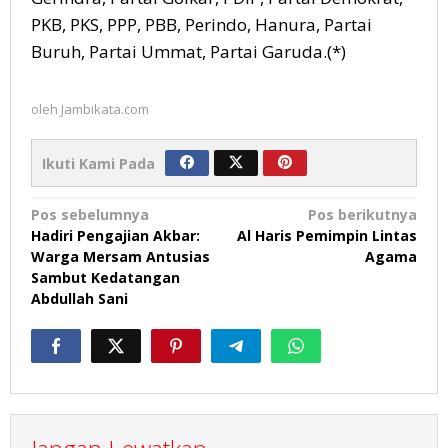
PKB, PKS, PPP, PBB, Perindo, Hanura, Partai
Buruh, Partai Ummat, Partai Garuda.(*)
oleh
Jambikata.com
Ikuti Kami Pada
Navigasi
Pos sebelumnya
Pos berikutnya
Hadiri Pengajian Akbar:
Al Haris Pemimpin Lintas
pos
Warga Mersam Antusias
Agama
Sambut Kedatangan
Abdullah Sani