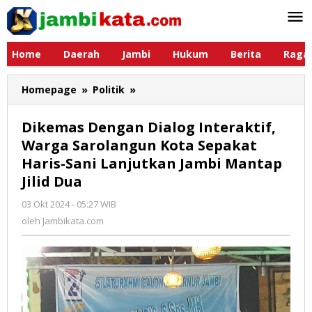
Lewati
ke
konten
Home
Daerah
Jambi
Hukum
Berita
Raga
Homepage
»
Politik
»
Dikemas
Dengan
Dialog
Dikemas Dengan Dialog Interaktif,
Interaktif,
Warga Sarolangun Kota Sepakat
Warga
Haris-Sani Lanjutkan Jambi Mantap
Sarolangun
Kota
Jilid Dua
Sepakat
03 Okt 2024 - 05:27 WIB
oleh
Haris-
Jambikata.com
oleh
Jambikata.com
Sani
Lanjutkan
Jambi
Mantap
Jilid
Dua