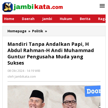
Lewati
ke
konten
Home
Daerah
Jambi
Hukum
Berita
Raga
Homepage
»
Politik
»
Mandiri
Tanpa
Andalkan
Mandiri Tanpa Andalkan Papi, H
Papi,
Abdul Rahman-H Andi Muhammad
H
Guntur Pengusaha Muda yang
Abdul
Rahman-
Sukses
H
08 Okt 2024 - 14:19 WIB
oleh
Andi
Jambikata.com
oleh
Jambikata.com
Muhammad
Guntur
Pengusaha
Muda
yang
Sukses