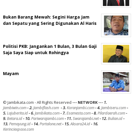
Bukan Barang Mewah: Segini Harga Jam
dan Sepatu yang Sering Digunakan Al Haris
Politisi PKB: Jangankan 1 Bulan, 3 Bulan Gaji
Saja Saya Siap untuk Rohingya
Mayam
© Jambikata.com - All Rights Reserved
--- NETWORK ---
1.
Jambiwin.com
- 2.
Jambiflash.com
- 3.
Koranjambi.com
- 4.
Jambiseru.com
-
5.
Lajuberita.id
- 6.
Jambikata.com
- 7.
Esamesta.com
- 8.
Pilardaerah.com
-
9.
Betara.id
- 10.
Pariwarajambi.com
- 11.
Swarajambi.net
- 12.
Bulian.id
-
13.
Pemayung.id
- 14.
Portalone.net
- 15.
Aksara24.id
- 16.
Kerinciexpose.com