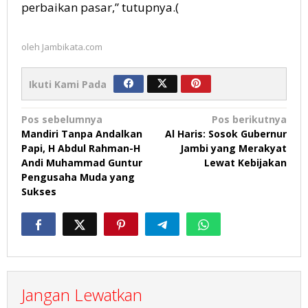
perbaikan pasar,” tutupnya.(
oleh
Jambikata.com
Ikuti Kami Pada
Navigasi
Pos sebelumnya
Pos berikutnya
Mandiri Tanpa Andalkan
Al Haris: Sosok Gubernur
pos
Papi, H Abdul Rahman-H
Jambi yang Merakyat
Andi Muhammad Guntur
Lewat Kebijakan
Pengusaha Muda yang
Sukses
Jangan Lewatkan