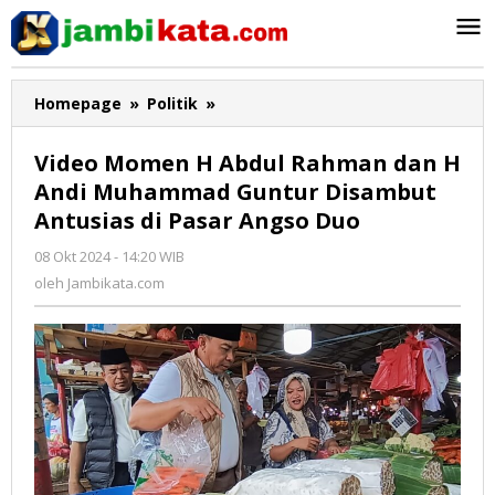
Lewati
ke
konten
Homepage
»
Politik
»
Video
Momen
H
Video Momen H Abdul Rahman dan H
Abdul
Andi Muhammad Guntur Disambut
Rahman
Antusias di Pasar Angso Duo
dan
H
08 Okt 2024 - 14:20 WIB
oleh
Andi
Jambikata.com
oleh
Jambikata.com
Muhammad
Guntur
Disambut
Antusias
di
Pasar
Angso
Duo