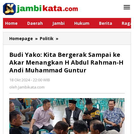
Lewati
ke
konten
Home
Daerah
Jambi
Hukum
Berita
Raga
Homepage
»
Politik
»
Budi
Yako:
Kita
Budi Yako: Kita Bergerak Sampai ke
Bergerak
Akar Menangkan H Abdul Rahman-H
Sampai
Andi Muhammad Guntur
ke
Akar
18 Okt 2024 - 22:00 WIB
oleh
Menangkan
Jambikata.com
oleh
Jambikata.com
H
Abdul
Rahman-
H
Andi
Muhammad
Guntur