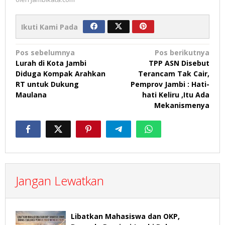
Ikuti Kami Pada
Navigasi
Pos sebelumnya
Pos berikutnya
Lurah di Kota Jambi
TPP ASN Disebut
pos
Diduga Kompak Arahkan
Terancam Tak Cair,
RT untuk Dukung
Pemprov Jambi : Hati-
Maulana
hati Keliru ,Itu Ada
Mekanismenya
Jangan Lewatkan
Libatkan Mahasiswa dan OKP,