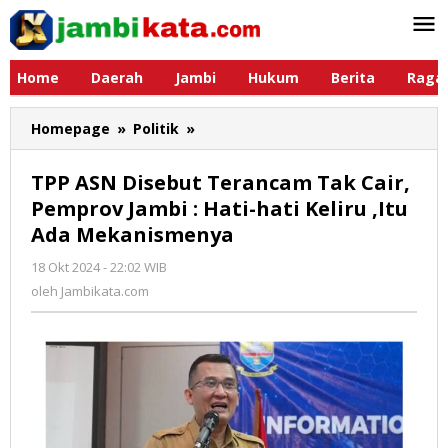
Lewati
ke
konten
Home
Daerah
Jambi
Hukum
Berita
Raga
Homepage
»
Politik
»
TPP
ASN
Disebut
TPP ASN Disebut Terancam Tak Cair,
Terancam
Pemprov Jambi : Hati-hati Keliru ,Itu
Tak
Ada Mekanismenya
Cair,
Pemprov
18 Okt 2024 - 22:02 WIB
oleh
Jambi
Jambikata.com
oleh
Jambikata.com
:
Hati-
hati
Keliru
,Itu
Ada
Mekanismenya