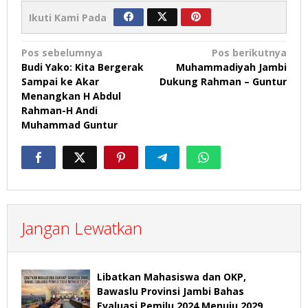
Ikuti Kami Pada
Navigasi
Pos sebelumnya
Pos berikutnya
Budi Yako: Kita Bergerak
Muhammadiyah Jambi
pos
Sampai ke Akar
Dukung Rahman – Guntur
Menangkan H Abdul
Rahman-H Andi
Muhammad Guntur
Jangan Lewatkan
Libatkan Mahasiswa dan OKP,
Bawaslu Provinsi Jambi Bahas
Evaluasi Pemilu 2024 Menuju 2029