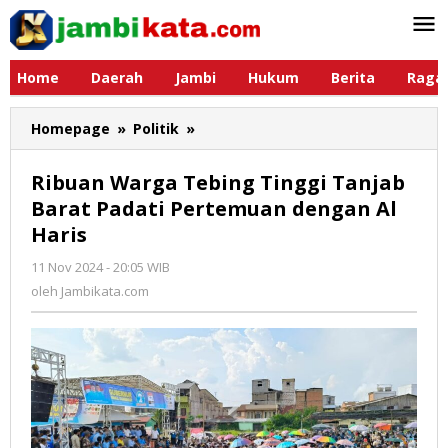
Lewati
ke
konten
Home
Daerah
Jambi
Hukum
Berita
Raga
Homepage
»
Politik
»
Ribuan
Warga
Tebing
Ribuan Warga Tebing Tinggi Tanjab
Tinggi
Barat Padati Pertemuan dengan Al
Tanjab
Haris
Barat
Padati
11 Nov 2024 - 20:05 WIB
oleh
Pertemuan
Jambikata.com
oleh
Jambikata.com
dengan
Al
Haris