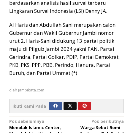
berdasarkan analisis hasil survei terbaru
Lingkaran Survei Indonesia (LSI) Denny JA.
Al Haris dan Abdullah Sani merupakan calon
Gubernur dan Wakil Gubernur Jambi nomor
urut 2. Haris-Sani didukung 13 partai politik
maju di Pilgub Jambi 2024 yakni PAN, Partai
Gerindra, Partai Golkar, PDIP, Partai Demokrat,
PKB, PKS, PPP, PBB, Perindo, Hanura, Partai
Buruh, dan Partai Ummat.(*)
oleh
Jambikata.com
Ikuti Kami Pada
Navigasi
Pos sebelumnya
Pos berikutnya
Menolak Islamic Center,
Warga Sebut Romi –
pos