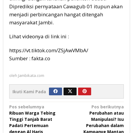
Diprediksi pernyataan Cawagub 01 itupun akan
menjadi perbincangan hangat ditengah
masyarakat Jambi.
Lihat videonya di link ini :
https://vt.tiktok.com/ZSjAwVMbA/
Sumber : fakta.co
oleh
Jambikata.com
Ikuti Kami Pada
Navigasi
Pos sebelumnya
Pos berikutnya
Ribuan Warga Tebing
Perubahan atau
pos
Tinggi Tanjab Barat
Manipulasi? Isu
Padati Pertemuan
Perubahan dalam
dengan Al Haris
Kampanye Mantan