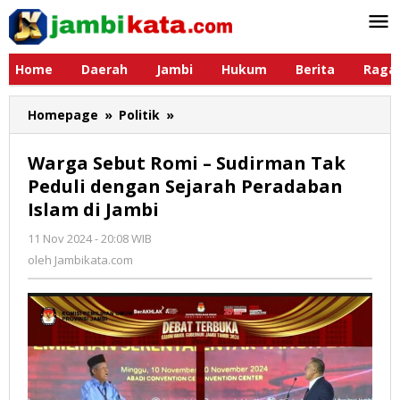
Lewati
ke
konten
Home
Daerah
Jambi
Hukum
Berita
Raga
Homepage
»
Politik
»
Warga
Sebut
Romi
Warga Sebut Romi – Sudirman Tak
-
Peduli dengan Sejarah Peradaban
Sudirman
Islam di Jambi
Tak
Peduli
11 Nov 2024 - 20:08 WIB
oleh
dengan
Jambikata.com
oleh
Jambikata.com
Sejarah
Peradaban
Islam
di
Jambi