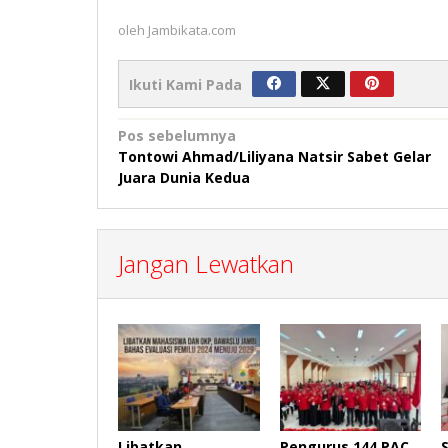
oleh
Jambikata.com
Ikuti Kami Pada
Navigasi
Pos sebelumnya
Tontowi Ahmad/Liliyana Natsir Sabet Gelar
pos
Juara Dunia Kedua
Jangan Lewatkan
Libatkan
Pengurus 144 PAC