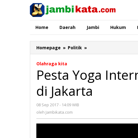
Lewati
ke
konten
Home
Daerah
Jambi
Hukum
Homepage
»
Politik
»
Pesta
Yoga
Internasional
Olahraga kita
Bakal
Pesta Yoga Inter
Digelar
di
di Jakarta
Jakarta
08 Sep 2017 - 14:09 WIB
oleh
Jambikata.com
oleh
Jambikata.com