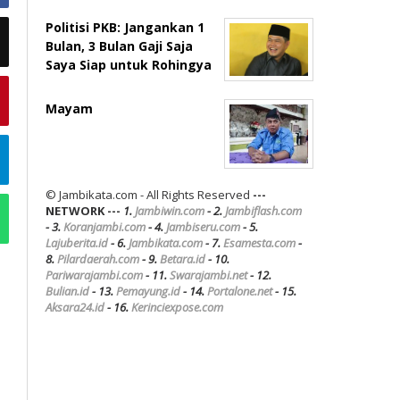
Politisi PKB: Jangankan 1
Bulan, 3 Bulan Gaji Saja
Saya Siap untuk Rohingya
Mayam
© Jambikata.com - All Rights Reserved
---
NETWORK ---
1.
Jambiwin.com
- 2.
Jambiflash.com
- 3.
Koranjambi.com
- 4.
Jambiseru.com
- 5.
Lajuberita.id
- 6.
Jambikata.com
- 7.
Esamesta.com
-
8.
Pilardaerah.com
- 9.
Betara.id
- 10.
Pariwarajambi.com
- 11.
Swarajambi.net
- 12.
Bulian.id
- 13.
Pemayung.id
- 14.
Portalone.net
- 15.
Aksara24.id
- 16.
Kerinciexpose.com