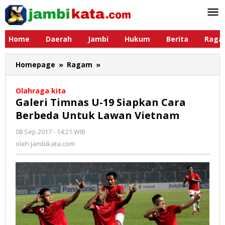
Lewati
ke
konten
Home
Daerah
Jambi
Hukum
Berita
Raga
Homepage
»
Ragam
»
Galeri
Timnas
U-
Olahraga kita
19
Galeri Timnas U-19 Siapkan Cara
Siapkan
Berbeda Untuk Lawan Vietnam
Cara
Berbeda
08 Sep 2017 - 14:21 WIB
oleh
Untuk
Jambikata.com
oleh
Jambikata.com
Lawan
Vietnam