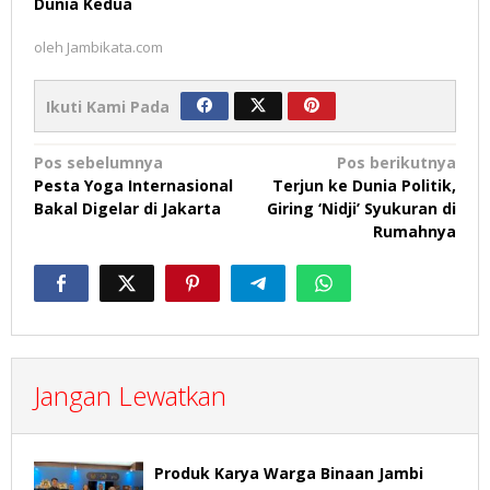
Dunia Kedua
oleh
Jambikata.com
Ikuti Kami Pada
Navigasi
Pos sebelumnya
Pos berikutnya
Pesta Yoga Internasional
Terjun ke Dunia Politik,
pos
Bakal Digelar di Jakarta
Giring ‘Nidji’ Syukuran di
Rumahnya
Jangan Lewatkan
Produk Karya Warga Binaan Jambi