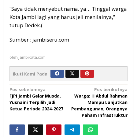
“Saya tidak menyebut nama, ya… Tinggal warga
Kota Jambi lagi yang harus jeli menilainya,”
tutup Dedek.(
Sumber : jambiseru.com
oleh
Jambikata.com
Ikuti Kami Pada
Navigasi
Pos sebelumnya
Pos berikutnya
FJPI Jambi Gelar Musda,
Warga: H Abdul Rahman
pos
Yusnaini Terpilih Jadi
Mampu Lanjutkan
Ketua Periode 2024-2027
Pembangunan, Orangnya
Paham Infrastruktur