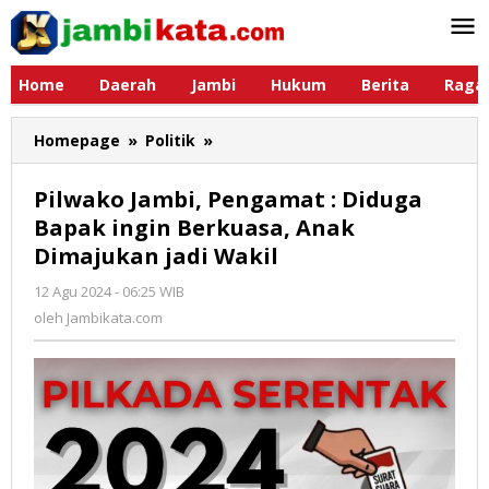
Lewati
ke
konten
Home
Daerah
Jambi
Hukum
Berita
Raga
Homepage
»
Politik
»
Pilwako
Jambi,
Pengamat
Pilwako Jambi, Pengamat : Diduga
:
Bapak ingin Berkuasa, Anak
Diduga
Dimajukan jadi Wakil
Bapak
ingin
12 Agu 2024 - 06:25 WIB
oleh
Berkuasa,
Jambikata.com
oleh
Jambikata.com
Anak
Dimajukan
jadi
Wakil