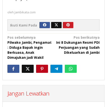
oleh
Jambikata.com
Ikuti Kami Pada
Navigasi
Pos sebelumnya
Pos berikutnya
Pilwako Jambi, Pengamat
Ini 8 Dukungan Resmi PDI
pos
: Diduga Bapak ingin
Perjuangan yang Sudah
Berkuasa, Anak
Dikeluarkan di Jambi
Dimajukan jadi Wakil
Jangan Lewatkan