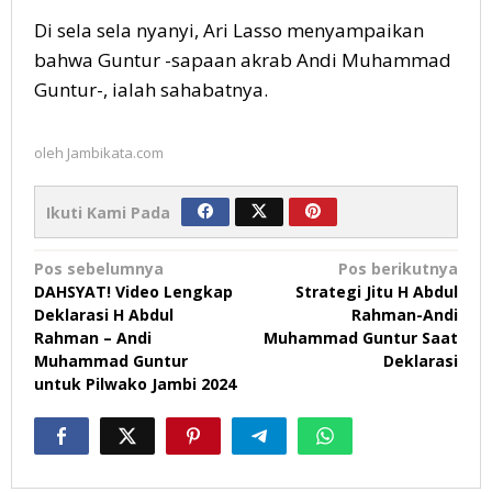
Di sela sela nyanyi, Ari Lasso menyampaikan
bahwa Guntur -sapaan akrab Andi Muhammad
Guntur-, ialah sahabatnya.
oleh
Jambikata.com
Ikuti Kami Pada
Navigasi
Pos sebelumnya
Pos berikutnya
DAHSYAT! Video Lengkap
Strategi Jitu H Abdul
pos
Deklarasi H Abdul
Rahman-Andi
Rahman – Andi
Muhammad Guntur Saat
Muhammad Guntur
Deklarasi
untuk Pilwako Jambi 2024