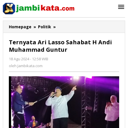
Lewati
ke
konten
Homepage
»
Politik
»
Ternyata
Ari
Lasso
Ternyata Ari Lasso Sahabat H Andi
Sahabat
Muhammad Guntur
H
Andi
18 Agu 2024 - 12:58 WIB
oleh
Muhammad
Jambikata.com
oleh
Jambikata.com
Guntur