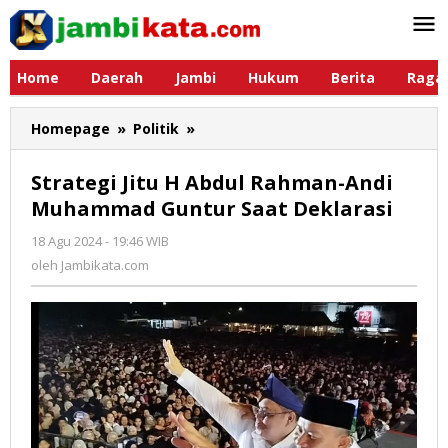
Lewati
ke
konten
Home
Daerah
Jambi
Hukum
Berita
Raga
Homepage
»
Politik
»
Strategi
Jitu
H
Strategi Jitu H Abdul Rahman-Andi
Abdul
Muhammad Guntur Saat Deklarasi
Rahman-
Andi
18 Agu 2024 - 19:46 WIB
oleh
Muhammad
Jambikata.com
oleh
Jambikata.com
Guntur
Saat
Deklarasi