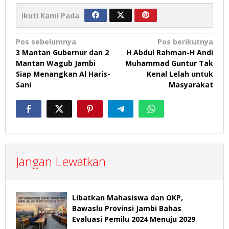
Ikuti Kami Pada
Navigasi
Pos sebelumnya
Pos berikutnya
3 Mantan Gubernur dan 2
H Abdul Rahman-H Andi
pos
Mantan Wagub Jambi
Muhammad Guntur Tak
Siap Menangkan Al Haris-
Kenal Lelah untuk
Sani
Masyarakat
Jangan Lewatkan
Libatkan Mahasiswa dan OKP,
Bawaslu Provinsi Jambi Bahas
Evaluasi Pemilu 2024 Menuju 2029