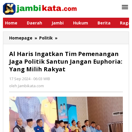
Lewati
ke
konten
Home
Daerah
Jambi
Hukum
Berita
Raga
Homepage
»
Politik
»
Al
Haris
Ingatkan
Al Haris Ingatkan Tim Pemenangan
Tim
Jaga Politik Santun Jangan Euphoria:
Pemenangan
Yang Milih Rakyat
Jaga
Politik
17 Sep 2024 - 06:03 WIB
oleh
Santun
Jambikata.com
oleh
Jambikata.com
Jangan
Euphoria:
Yang
Milih
Rakyat