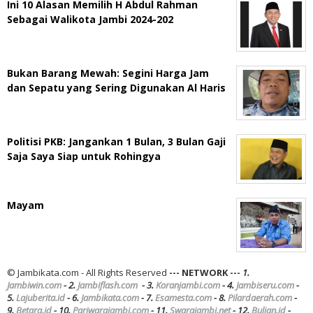
Ini 10 Alasan Memilih H Abdul Rahman
Sebagai Walikota Jambi 2024-202
Bukan Barang Mewah: Segini Harga Jam
dan Sepatu yang Sering Digunakan Al Haris
Politisi PKB: Jangankan 1 Bulan, 3 Bulan Gaji
Saja Saya Siap untuk Rohingya
Mayam
© Jambikata.com - All Rights Reserved
--- NETWORK ---
1.
Jambiwin.com
- 2.
Jambiflash.com
- 3.
Koranjambi.com
- 4.
Jambiseru.com
-
5.
Lajuberita.id
- 6.
Jambikata.com
- 7.
Esamesta.com
- 8.
Pilardaerah.com
-
9.
Betara.id
- 10.
Pariwarajambi.com
- 11.
Swarajambi.net
- 12.
Bulian.id
-