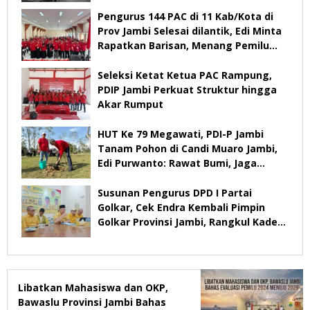
Pengurus 144 PAC di 11 Kab/Kota di
Prov Jambi Selesai dilantik, Edi Minta
Rapatkan Barisan, Menang Pemilu
2029
Seleksi Ketat Ketua PAC Rampung,
PDIP Jambi Perkuat Struktur hingga
Akar Rumput
HUT Ke 79 Megawati, PDI-P Jambi
Tanam Pohon di Candi Muaro Jambi,
Edi Purwanto: Rawat Bumi, Jaga
Warisan Anak Cucu
Susunan Pengurus DPD I Partai
Golkar, Cek Endra Kembali Pimpin
Golkar Provinsi Jambi, Rangkul Kader
Yang Tidak Mendukung
Libatkan Mahasiswa dan OKP,
Bawaslu Provinsi Jambi Bahas