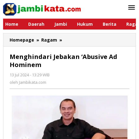
Lewati
ke
konten
Home
Daerah
Jambi
Hukum
Berita
Raga
Homepage
»
Ragam
»
Menghindari
Jebakan
‘Abusive
Menghindari Jebakan ‘Abusive Ad
Ad
Hominem
Hominem
13 Jul 2024 - 13:29 WIB
oleh
Jambikata.com
oleh
Jambikata.com