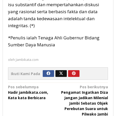
isu substantif dan mempertahankan diskusi
yang rasional serta berbasis fakta dan data
adalah tanda kedewasaan intelektual dan
integritas. (*)
*Penulis ialah Tenaga Ahli Gubernur Bidang
Sumber Daya Manusia
oleh
Jambikata.com
Ikuti Kami Pada
Navigasi
Pos sebelumnya
Pos berikutnya
Hadir jambikata.com,
Pengamat Ingatkan Diza
pos
Kata kata Berbicara
Jangan Jadikan Milenial
Jambi Sebatas Objek
Perebutan Suara untuk
Pilwako Jambi