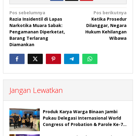
Navigasi
Pos sebelumnya
Pos berikutnya
Razia Insidentil di Lapas
Ketika Prosedur
pos
Narkotika Muara Sabak:
Dilanggar, Negara
Pengamanan Diperketat,
Hukum Kehilangan
Barang Terlarang
Wibawa
Diamankan
Jangan Lewatkan
Produk Karya Warga Binaan Jambi
Pukau Delegasi Internasional World
Congress of Probation & Parole Ke-7
Tahun 2026