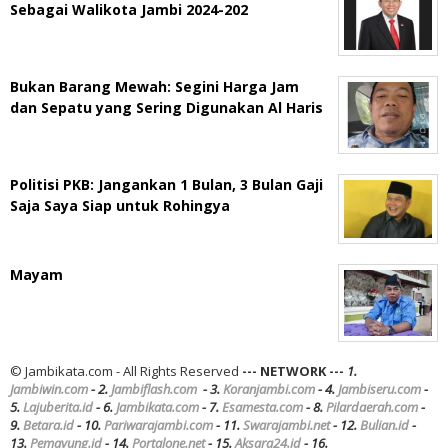
Sebagai Walikota Jambi 2024-202
Bukan Barang Mewah: Segini Harga Jam
dan Sepatu yang Sering Digunakan Al Haris
Politisi PKB: Jangankan 1 Bulan, 3 Bulan Gaji
Saja Saya Siap untuk Rohingya
Mayam
© Jambikata.com - All Rights Reserved
--- NETWORK ---
1.
Jambiwin.com
- 2.
Jambiflash.com
- 3.
Koranjambi.com
- 4.
Jambiseru.com
-
5.
Lajuberita.id
- 6.
Jambikata.com
- 7.
Esamesta.com
- 8.
Pilardaerah.com
-
9.
Betara.id
- 10.
Pariwarajambi.com
- 11.
Swarajambi.net
- 12.
Bulian.id
-
13.
Pemayung.id
- 14.
Portalone.net
- 15.
Aksara24.id
- 16.