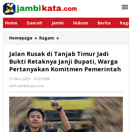
Lewati
ke
konten
Home
Daerah
Jambi
Hukum
Berita
Raga
Homepage
»
Ragam
»
Jalan
Rusak
di
Jalan Rusak di Tanjab Timur Jadi
Tanjab
Bukti Retaknya Janji Bupati, Warga
Timur
Pertanyakan Komitmen Pemerintah
Jadi
Bukti
21 Nov 2025 - 15:20 WIB
oleh
Retaknya
Jambikata.com
oleh
Jambikata.com
Janji
Bupati,
Warga
Pertanyakan
Komitmen
Pemerintah