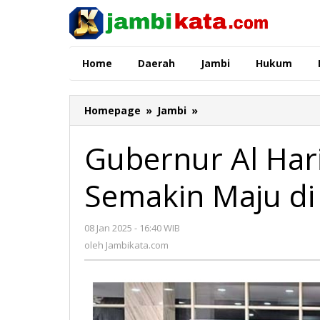
Lewati
ke
konten
Home
Daerah
Jambi
Hukum
Homepage
»
Jambi
»
Gubernur
Al
Haris
Gubernur Al Har
Optimis
Bank
Semakin Maju di
Jambi
Semakin
Maju
08 Jan 2025 - 16:40 WIB
oleh
di
Jambikata.com
oleh
Jambikata.com
HUT
ke-
62
Tahun