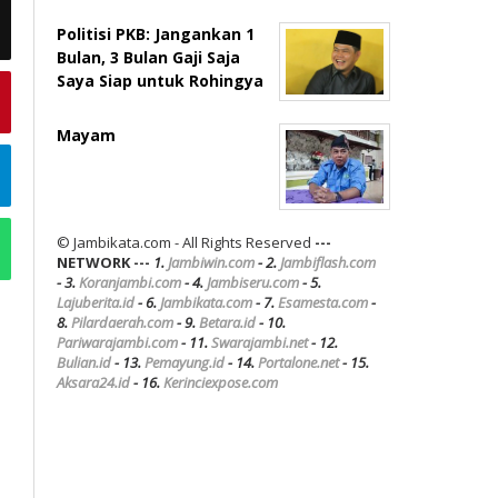
Politisi PKB: Jangankan 1
Bulan, 3 Bulan Gaji Saja
Saya Siap untuk Rohingya
Mayam
© Jambikata.com - All Rights Reserved
---
NETWORK ---
1.
Jambiwin.com
- 2.
Jambiflash.com
- 3.
Koranjambi.com
- 4.
Jambiseru.com
- 5.
Lajuberita.id
- 6.
Jambikata.com
- 7.
Esamesta.com
-
8.
Pilardaerah.com
- 9.
Betara.id
- 10.
Pariwarajambi.com
- 11.
Swarajambi.net
- 12.
Bulian.id
- 13.
Pemayung.id
- 14.
Portalone.net
- 15.
Aksara24.id
- 16.
Kerinciexpose.com