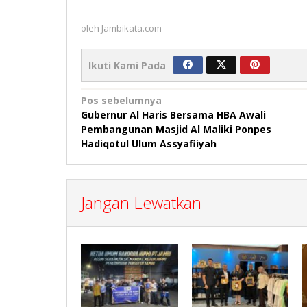
oleh
Jambikata.com
Ikuti Kami Pada
Navigasi
Pos sebelumnya
Gubernur Al Haris Bersama HBA Awali
pos
Pembangunan Masjid Al Maliki Ponpes
Hadiqotul Ulum Assyafiiyah
Jangan Lewatkan