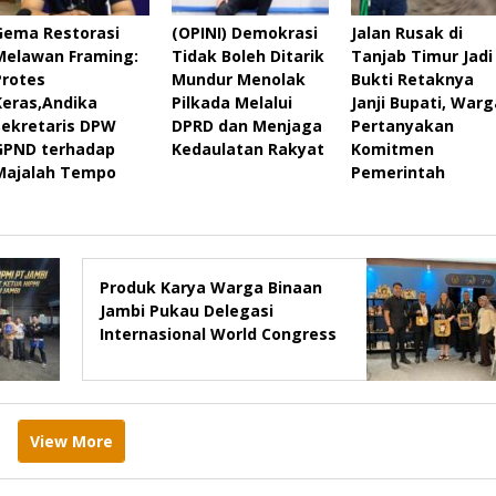
Gema Restorasi
(OPINI) Demokrasi
Jalan Rusak di
Melawan Framing:
Tidak Boleh Ditarik
Tanjab Timur Jadi
Protes
Mundur Menolak
Bukti Retaknya
Keras,Andika
Pilkada Melalui
Janji Bupati, Warg
Sekretaris DPW
DPRD dan Menjaga
Pertanyakan
GPND terhadap
Kedaulatan Rakyat
Komitmen
Majalah Tempo
Pemerintah
Produk Karya Warga Binaan
Jambi Pukau Delegasi
Internasional World Congress
of Probation & Parole Ke-7
Tahun 2026
View More