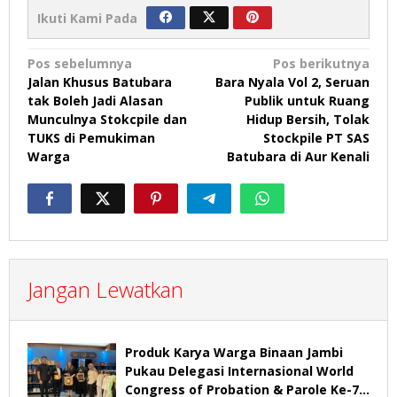
Ikuti Kami Pada
Navigasi
Pos sebelumnya
Pos berikutnya
Jalan Khusus Batubara
Bara Nyala Vol 2, Seruan
pos
tak Boleh Jadi Alasan
Publik untuk Ruang
Munculnya Stokcpile dan
Hidup Bersih, Tolak
TUKS di Pemukiman
Stockpile PT SAS
Warga
Batubara di Aur Kenali
Jangan Lewatkan
Produk Karya Warga Binaan Jambi
Pukau Delegasi Internasional World
Congress of Probation & Parole Ke-7