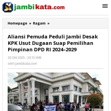
Lewati
ke
konten
Homepage
»
Ragam
»
Aliansi
Pemuda
Peduli
Aliansi Pemuda Peduli Jambi Desak
Jambi
KPK Usut Dugaan Suap Pemilihan
Desak
Pimpinan DPD RI 2024–2029
KPK
Usut
30 Okt 2025 - 23:15 WIB
oleh
Dugaan
Jambikata.com
oleh
Jambikata.com
Suap
Pemilihan
Pimpinan
DPD
RI
2024–
2029