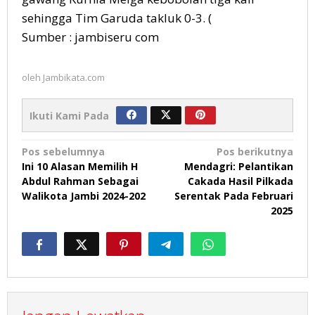
sehingga Tim Garuda takluk 0-3. (
Sumber : jambiseru com
oleh
Jambikata.com
Ikuti Kami Pada
Navigasi
Pos sebelumnya
Pos berikutnya
Ini 10 Alasan Memilih H
Mendagri: Pelantikan
pos
Abdul Rahman Sebagai
Cakada Hasil Pilkada
Walikota Jambi 2024-202
Serentak Pada Februari
2025