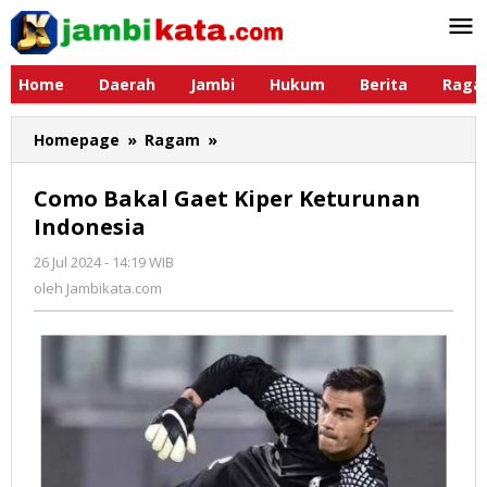
Lewati
ke
konten
Home
Daerah
Jambi
Hukum
Berita
Raga
Homepage
»
Ragam
»
Como
Bakal
Gaet
Como Bakal Gaet Kiper Keturunan
Kiper
Indonesia
Keturunan
Indonesia
26 Jul 2024 - 14:19 WIB
oleh
Jambikata.com
oleh
Jambikata.com