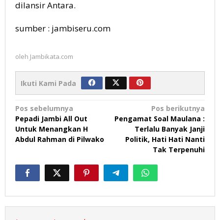
dilansir Antara.
sumber : jambiseru.com
oleh
Jambikata.com
Ikuti Kami Pada
Navigasi
Pos sebelumnya
Pos berikutnya
Pepadi Jambi All Out
Pengamat Soal Maulana :
pos
Untuk Menangkan H
Terlalu Banyak Janji
Abdul Rahman di Pilwako
Politik, Hati Hati Nanti
Tak Terpenuhi