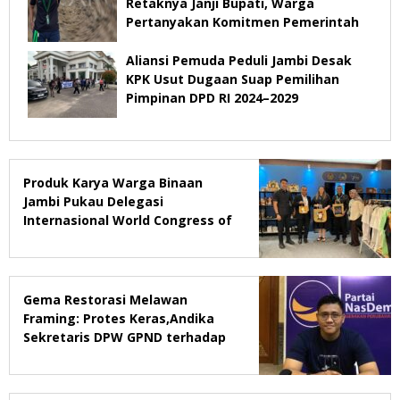
Retaknya Janji Bupati, Warga
Pertanyakan Komitmen Pemerintah
Aliansi Pemuda Peduli Jambi Desak
KPK Usut Dugaan Suap Pemilihan
Pimpinan DPD RI 2024–2029
Produk Karya Warga Binaan
Jambi Pukau Delegasi
Internasional World Congress of
Probation & Parole Ke-7 Tahun
2026
Gema Restorasi Melawan
Framing: Protes Keras,Andika
Sekretaris DPW GPND terhadap
Majalah Tempo