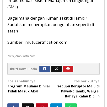
implementasi Sistem Manajemen Lingkungan
(SML).
Bagaimana dengan rumah sakit di Jambi?
Sudahkan menerapkan pengolahan seperti di
atas?(
Sumber : mutucertification.com
oleh
Jambikata.com
Ikuti Kami Pada
Navigasi
Pos sebelumnya
Pos berikutnya
Program Maulana Dinilai
Sepupu Koruptor Maju di
pos
Tidak Masuk Akal
Pilwako Jambi, Warga:
Bahaya Kalau Dipilih