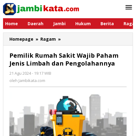
Lewati
ke
konten
Home
Daerah
Jambi
Hukum
Berita
Raga
Homepage
»
Ragam
»
Pemilik
Rumah
Sakit
Pemilik Rumah Sakit Wajib Paham
Wajib
Jenis Limbah dan Pengolahannya
Paham
Jenis
21 Agu 2024 - 19:17 WIB
oleh
Limbah
Jambikata.com
oleh
Jambikata.com
dan
Pengolahannya